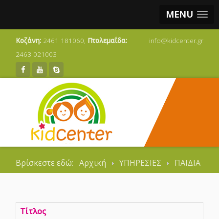
MENU
Κοζάνη:
2461 181060,
Πτολεμαΐδα:
info@kidcenter.gr
2463 021003
Βρίσκεστε εδώ:
Αρχική
ΥΠΗΡΕΣΙΕΣ
ΠΑΙΔΙΑ
Τίτλος