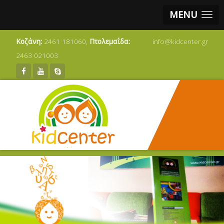
MENU
Κοζάνη:
2461 181060,
Πτολεμαΐδα:
info@kidcenter.gr
2463 021003