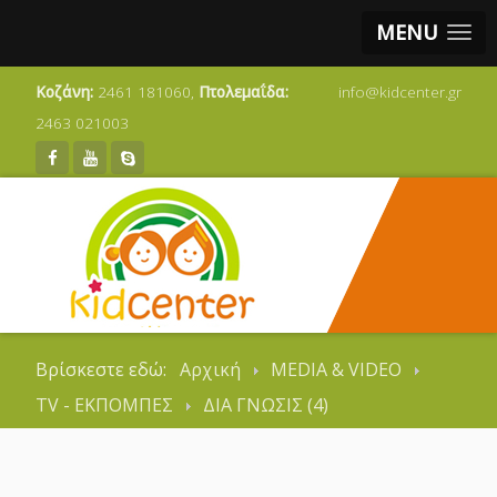
MENU
Κοζάνη:
2461 181060,
Πτολεμαΐδα:
info@kidcenter.gr
2463 021003
Βρίσκεστε εδώ:
Αρχική
MEDIA & VIDEO
TV - ΕΚΠΟΜΠΕΣ
ΔΙΑ ΓΝΩΣΙΣ (4)