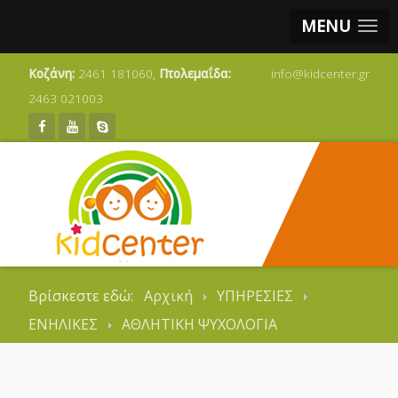
MENU
Κοζάνη:
2461 181060,
Πτολεμαΐδα:
info@kidcenter.gr
2463 021003
Βρίσκεστε εδώ:
Αρχική
ΥΠΗΡΕΣΙΕΣ
ΕΝΗΛΙΚΕΣ
ΑΘΛΗΤΙΚΗ ΨΥΧΟΛΟΓΙΑ