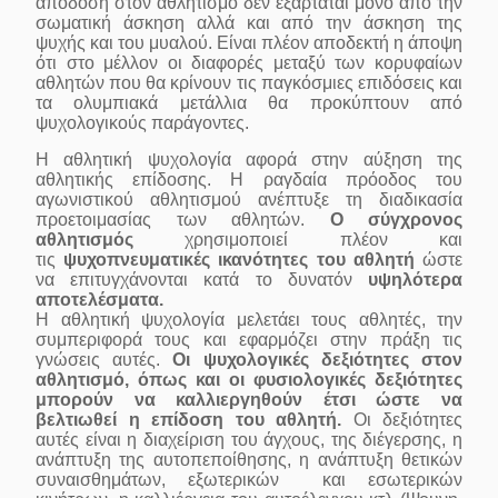
απόδοση στον αθλητισμό δεν εξαρτάται μόνο από την
σωματική άσκηση αλλά και από την άσκηση της
ψυχής και του μυαλού. Είναι πλέον αποδεκτή η άποψη
ότι στο μέλλον οι διαφορές μεταξύ των κορυφαίων
αθλητών που θα κρίνουν τις παγκόσμιες επιδόσεις και
τα ολυμπιακά μετάλλια θα προκύπτουν από
ψυχολογικούς παράγοντες.
Η αθλητική ψυχολογία αφορά στην αύξηση της
αθλητικής επίδοσης. Η ραγδαία πρόοδος του
αγωνιστικού αθλητισμού ανέπτυξε τη διαδικασία
προετοιμασίας των αθλητών.
Ο σύγχρονος
αθλητισμός
χρησιμοποιεί πλέον και
τις
ψυχοπνευματικές ικανότητες του αθλητή
ώστε
να επιτυγχάνονται κατά το δυνατόν
υψηλότερα
αποτελέσματα.
Η αθλητική ψυχολογία μελετάει τους αθλητές, την
συμπεριφορά τους και εφαρμόζει στην πράξη τις
γνώσεις αυτές.
Οι ψυχολογικές δεξιότητες στον
αθλητισμό, όπως και οι φυσιολογικές δεξιότητες
μπορούν να καλλιεργηθούν έτσι ώστε να
βελτιωθεί η επίδοση του αθλητή.
Οι δεξιότητες
αυτές είναι η διαχείριση του άγχους, της διέγερσης, η
ανάπτυξη της αυτοπεποίθησης, η ανάπτυξη θετικών
συναισθημάτων, εξωτερικών και εσωτερικών