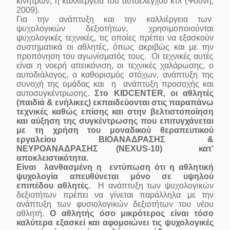
κινήτρων, η καλλιέργεια του αυτοέλεγχου κτλ (Ψουνη,
2009).
Για την ανάπτυξη και την καλλιέργεια των
ψυχολογικών δεξιοτήτων, χρησιμοποιούνται
ψυχολογικές τεχνικές, τις οποίες πρέπει να εξασκούν
συστηματικά οι αθλητές, όπως ακριβώς και με την
προπόνηση του αγωνίσματός τους. Οι τεχνικές αυτές
είναι η νοερή απεικόνιση, οι τεχνικές χαλάρωσης, ο
αυτοδιάλογος, ο καθορισμός στόχων, ανάπτυξη της
συνοχή της ομάδας και η ανάπτυξη προσοχής και
αυτοσυγκέντρωσης.
Στο KIDCENTER, οι αθλητές
(παιδιά & ενήλικες) εκπαιδεύονται στις παραπάνω
τεχνικές καθώς επίσης και στην βελτιστοποίηση
και αύξηση της συγκέντρωσης που επιτυγχάνεται
με τη χρήση του μοναδικού θεραπευτικού
εργαλείου ΒΙΟΑΝΑΔΡΑΣΗΣ &
ΝΕΥΡΟΑΝΑΔΡΑΣΗΣ (NEXUS-10) κατ’
αποκλειστικότητα.
Είναι λανθασμένη η εντύπωση ότι η αθλητική
ψυχολογία απευθύνεται μόνο σε υψηλού
επιπέδου αθλητές.
Η ανάπτυξη των ψυχολογικών
δεξιοτήτων πρέπει να γίνεται παράλληλα με την
ανάπτυξη των φυσιολογικών δεξιοτήτων του νέου
αθλητή.
Ο αθλητής όσο μικρότερος είναι τόσο
καλύτερα εξασκεί και αφομοιώνει τις ψυχολογικές